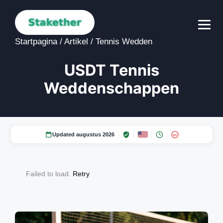
Startpagina
/
Artikel
/
Tennis Wedden
USDT Tennis
Weddenschappen
Updated augustus 2026
18+
Failed to load.
Retry