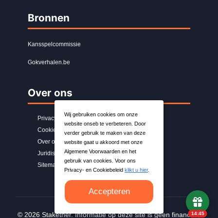
Bronnen
Kansspelcommissie
Gokverhalen.be
Over ons
Wij gebruiken cookies om onze
Privacybeleid
website onseb te verbeteren. Door
Cookiebeleid
verder gebruik te maken van deze
Over ons
website gaat u akkoord met onze
Algemene Voorwaarden en het
Juridische kennisgeving
gebruik van cookies. Voor ons
Sitemap
Privacy- en Cookiebeleid
klikt u hier
.
Accepteren
14:44
© 2026 Stakether. Informatie op deze site is geen financieel