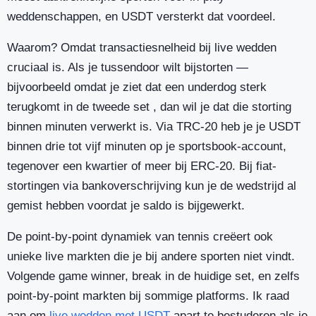
weddenschappen, en USDT versterkt dat voordeel.
Waarom? Omdat transactiesnelheid bij live wedden
cruciaal is. Als je tussendoor wilt bijstorten —
bijvoorbeeld omdat je ziet dat een underdog sterk
terugkomt in de tweede set , dan wil je dat die storting
binnen minuten verwerkt is. Via TRC-20 heb je je USDT
binnen drie tot vijf minuten op je sportsbook-account,
tegenover een kwartier of meer bij ERC-20. Bij fiat-
stortingen via bankoverschrijving kun je de wedstrijd al
gemist hebben voordat je saldo is bijgewerkt.
De point-by-point dynamiek van tennis creëert ook
unieke live markten die je bij andere sporten niet vindt.
Volgende game winner, break in de huidige set, en zelfs
point-by-point markten bij sommige platforms. Ik raad
aan om
live wedden met USDT
apart te bestuderen als je