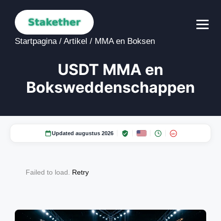
Startpagina
/
Artikel
/
MMA en Boksen
USDT MMA en
Boksweddenschappen
Updated augustus 2026
18+
Failed to load.
Retry