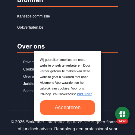
Kansspelcommissie
Gokverhalen.be
Over ons
Wij gebruiken cookies om onze
Privacybeleid
website onseb te verbeteren. Door
Cookiebeleid
verder gebruik te maken van deze
Over ons
website gaat u akkoord met onze
Algemene Voorwaarden en het
Juridische kennisgeving
gebruik van cookies. Voor ons
Sitemap
Privacy- en Cookiebeleid
klikt u hier
.
Accepteren
14:44
© 2026 Stakether. Informatie op deze site is geen financieel
of juridisch advies. Raadpleeg een professional voor