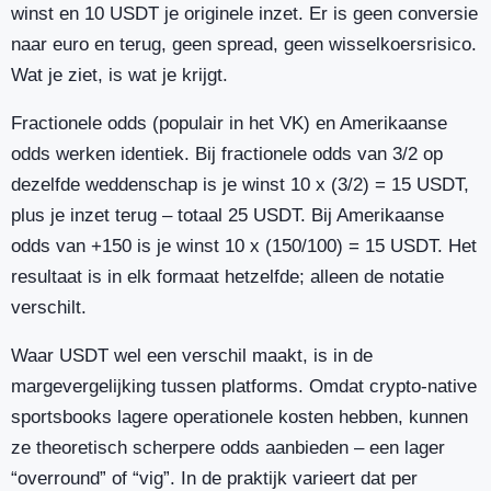
winst en 10 USDT je originele inzet. Er is geen conversie
naar euro en terug, geen spread, geen wisselkoersrisico.
Wat je ziet, is wat je krijgt.
Fractionele odds (populair in het VK) en Amerikaanse
odds werken identiek. Bij fractionele odds van 3/2 op
dezelfde weddenschap is je winst 10 x (3/2) = 15 USDT,
plus je inzet terug – totaal 25 USDT. Bij Amerikaanse
odds van +150 is je winst 10 x (150/100) = 15 USDT. Het
resultaat is in elk formaat hetzelfde; alleen de notatie
verschilt.
Waar USDT wel een verschil maakt, is in de
margevergelijking tussen platforms. Omdat crypto-native
sportsbooks lagere operationele kosten hebben, kunnen
ze theoretisch scherpere odds aanbieden – een lager
“overround” of “vig”. In de praktijk varieert dat per