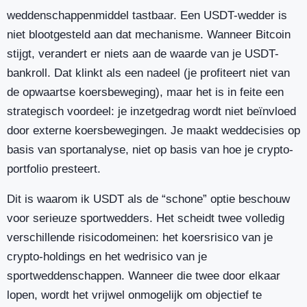
weddenschappenmiddel tastbaar. Een USDT-wedder is
niet blootgesteld aan dat mechanisme. Wanneer Bitcoin
stijgt, verandert er niets aan de waarde van je USDT-
bankroll. Dat klinkt als een nadeel (je profiteert niet van
de opwaartse koersbeweging), maar het is in feite een
strategisch voordeel: je inzetgedrag wordt niet beïnvloed
door externe koersbewegingen. Je maakt weddecisies op
basis van sportanalyse, niet op basis van hoe je crypto-
portfolio presteert.
Dit is waarom ik USDT als de “schone” optie beschouw
voor serieuze sportwedders. Het scheidt twee volledig
verschillende risicodomeinen: het koersrisico van je
crypto-holdings en het wedrisico van je
sportweddenschappen. Wanneer die twee door elkaar
lopen, wordt het vrijwel onmogelijk om objectief te