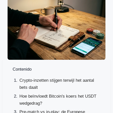
Contenido
Crypto-inzetten stijgen terwijl het aantal
bets daalt
Hoe beïnvloedt Bitcoin's koers het USDT
wedgedrag?
Pre-match vs in-play: de Europese