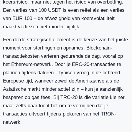
koersrisico, maar niet tegen het risico van overbetting.
Een verlies van 100 USDT is even reëel als een verlies
van EUR 100 – de afwezigheid van koersvolatiliteit
maakt verliezen niet minder pijnlijk.
Een derde strategisch element is de keuze van het juiste
moment voor stortingen en opnames. Blockchain-
transactiekosten variëren gedurende de dag, vooral op
het Ethereum-netwerk. Door je ERC-20-transacties te
plannen tijdens daluren – typisch vroeg in de ochtend
Europese tijd, wanneer zowel de Amerikaanse als de
Aziatische markt minder actief zijn – kun je aanzienlijk
besparen op gas fees. Bij TRC-20 is die variatie kleiner,
maar zelfs daar loont het om te vermijden dat je
transacties uitvoert tijdens piekuren van het TRON-
netwerk.