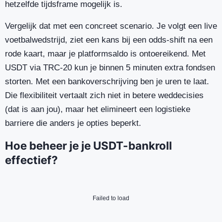
hetzelfde tijdsframe mogelijk is.
Vergelijk dat met een concreet scenario. Je volgt een live
voetbalwedstrijd, ziet een kans bij een odds-shift na een
rode kaart, maar je platformsaldo is ontoereikend. Met
USDT via TRC-20 kun je binnen 5 minuten extra fondsen
storten. Met een bankoverschrijving ben je uren te laat.
Die flexibiliteit vertaalt zich niet in betere weddecisies
(dat is aan jou), maar het elimineert een logistieke
barriere die anders je opties beperkt.
Hoe beheer je je USDT-bankroll
effectief?
Failed to load