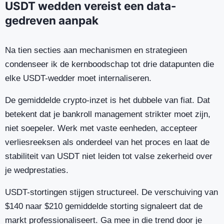
USDT wedden vereist een data-
gedreven aanpak
Na tien secties aan mechanismen en strategieen
condenseer ik de kernboodschap tot drie datapunten die
elke USDT-wedder moet internaliseren.
De gemiddelde crypto-inzet is het dubbele van fiat. Dat
betekent dat je bankroll management strikter moet zijn,
niet soepeler. Werk met vaste eenheden, accepteer
verliesreeksen als onderdeel van het proces en laat de
stabiliteit van USDT niet leiden tot valse zekerheid over
je wedprestaties.
USDT-stortingen stijgen structureel. De verschuiving van
$140 naar $210 gemiddelde storting signaleert dat de
markt professionaliseert. Ga mee in die trend door je