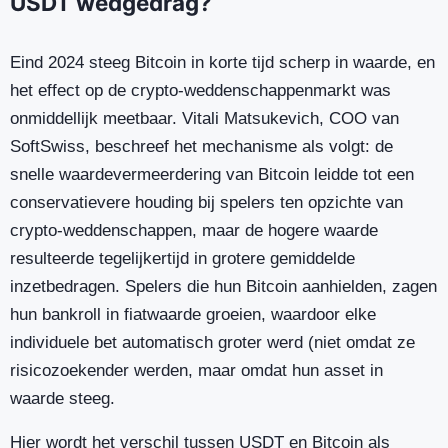
USDT wedgedrag?
Eind 2024 steeg Bitcoin in korte tijd scherp in waarde, en
het effect op de crypto-weddenschappenmarkt was
onmiddellijk meetbaar. Vitali Matsukevich, COO van
SoftSwiss, beschreef het mechanisme als volgt: de
snelle waardevermeerdering van Bitcoin leidde tot een
conservatievere houding bij spelers ten opzichte van
crypto-weddenschappen, maar de hogere waarde
resulteerde tegelijkertijd in grotere gemiddelde
inzetbedragen. Spelers die hun Bitcoin aanhielden, zagen
hun bankroll in fiatwaarde groeien, waardoor elke
individuele bet automatisch groter werd (niet omdat ze
risicozoekender werden, maar omdat hun asset in
waarde steeg.
Hier wordt het verschil tussen USDT en Bitcoin als