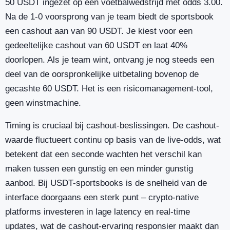
50 USDT ingezet op een voetbalwedstrijd met odds 3.00.
Na de 1-0 voorsprong van je team biedt de sportsbook
een cashout aan van 90 USDT. Je kiest voor een
gedeeltelijke cashout van 60 USDT en laat 40%
doorlopen. Als je team wint, ontvang je nog steeds een
deel van de oorspronkelijke uitbetaling bovenop de
gecashte 60 USDT. Het is een risicomanagement-tool,
geen winstmachine.
Timing is cruciaal bij cashout-beslissingen. De cashout-
waarde fluctueert continu op basis van de live-odds, wat
betekent dat een seconde wachten het verschil kan
maken tussen een gunstig en een minder gunstig
aanbod. Bij USDT-sportsbooks is de snelheid van de
interface doorgaans een sterk punt – crypto-native
platforms investeren in lage latency en real-time
updates, wat de cashout-ervaring responsier maakt dan