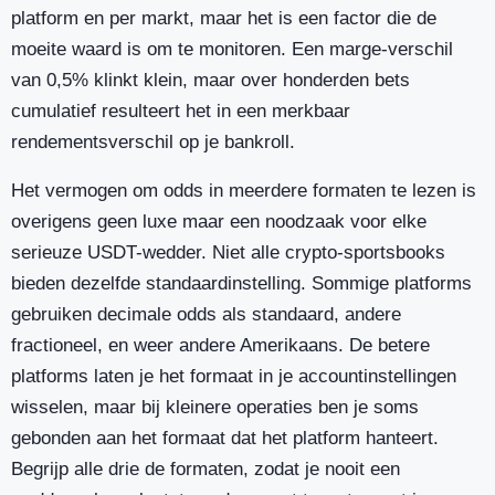
platform en per markt, maar het is een factor die de
moeite waard is om te monitoren. Een marge-verschil
van 0,5% klinkt klein, maar over honderden bets
cumulatief resulteert het in een merkbaar
rendementsverschil op je bankroll.
Het vermogen om odds in meerdere formaten te lezen is
overigens geen luxe maar een noodzaak voor elke
serieuze USDT-wedder. Niet alle crypto-sportsbooks
bieden dezelfde standaardinstelling. Sommige platforms
gebruiken decimale odds als standaard, andere
fractioneel, en weer andere Amerikaans. De betere
platforms laten je het formaat in je accountinstellingen
wisselen, maar bij kleinere operaties ben je soms
gebonden aan het formaat dat het platform hanteert.
Begrijp alle drie de formaten, zodat je nooit een