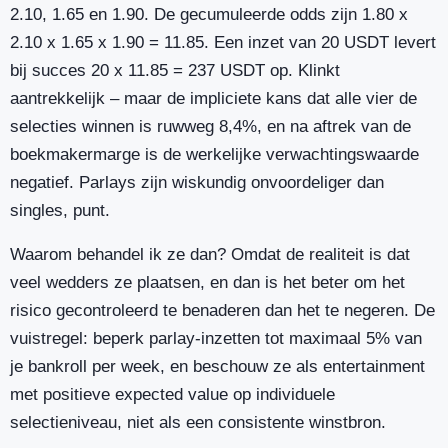
2.10, 1.65 en 1.90. De gecumuleerde odds zijn 1.80 x
2.10 x 1.65 x 1.90 = 11.85. Een inzet van 20 USDT levert
bij succes 20 x 11.85 = 237 USDT op. Klinkt
aantrekkelijk – maar de impliciete kans dat alle vier de
selecties winnen is ruwweg 8,4%, en na aftrek van de
boekmakermarge is de werkelijke verwachtingswaarde
negatief. Parlays zijn wiskundig onvoordeliger dan
singles, punt.
Waarom behandel ik ze dan? Omdat de realiteit is dat
veel wedders ze plaatsen, en dan is het beter om het
risico gecontroleerd te benaderen dan het te negeren. De
vuistregel: beperk parlay-inzetten tot maximaal 5% van
je bankroll per week, en beschouw ze als entertainment
met positieve expected value op individuele
selectieniveau, niet als een consistente winstbron.