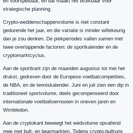
en voorspelbaar, en dat maakt het bruikbaar voor
strategische planning.
Crypto-weddenschappenvolume is niet constant
gedurende het jaar, en die variatie is minder willekeurig
dan je zou denken. De piekperiodes vallen samen met
twee overlappende factoren: de sportkalender en de
cryptomarktcyclus.
Aan de sportkant zijn de maanden augustus tot mei het
drukst, gedreven door de Europese voetbalcompetities,
de NBA, en de tenniskalender. Juni en juli zien een dip in
traditioneel sportvolume, deels gecompenseerd door
internationale voetbaltoernooien in oneven jaren en
Wimbledon.
Aan de cryptokant beweegt het wedvolume opvallend
mee met bull- en bearmarkten. Tijdens crypto-bullruns