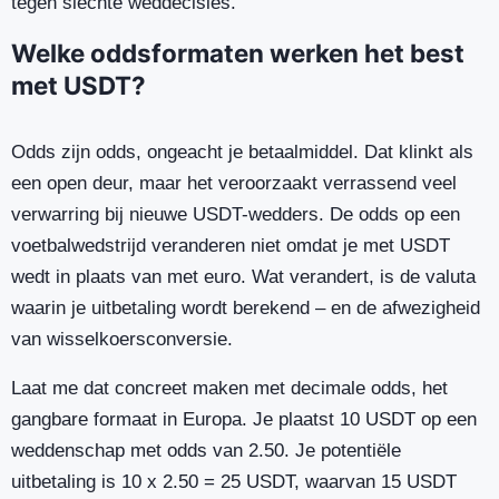
tegen slechte weddecisies.
Welke oddsformaten werken het best
met USDT?
Odds zijn odds, ongeacht je betaalmiddel. Dat klinkt als
een open deur, maar het veroorzaakt verrassend veel
verwarring bij nieuwe USDT-wedders. De odds op een
voetbalwedstrijd veranderen niet omdat je met USDT
wedt in plaats van met euro. Wat verandert, is de valuta
waarin je uitbetaling wordt berekend – en de afwezigheid
van wisselkoersconversie.
Laat me dat concreet maken met decimale odds, het
gangbare formaat in Europa. Je plaatst 10 USDT op een
weddenschap met odds van 2.50. Je potentiële
uitbetaling is 10 x 2.50 = 25 USDT, waarvan 15 USDT