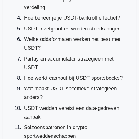
verdeling
Hoe beheer je je USDT-bankroll effectief?
USDT inzetgroottes worden steeds hoger
Welke oddsformaten werken het best met
USDT?
Parlay en accumulator strategieen met
USDT
Hoe werkt cashout bij USDT sportsbooks?
Wat maakt USDT-specifieke strategieen
anders?
USDT wedden vereist een data-gedreven
aanpak
Seizoenspatronen in crypto
sportweddenschappen