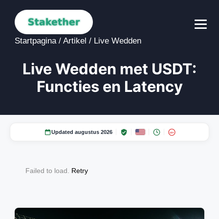
Startpagina
/
Artikel
/
Live Wedden
Live Wedden met USDT:
Functies en Latency
Updated augustus 2026
18+
Failed to load.
Retry